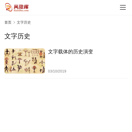
观
势
乘
首页
文字历史
势
文字历史
时
代
文字载体的历史演变
风
险
03/10/2019
案
例
启
示
决
策
心