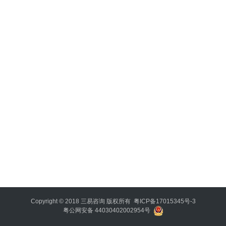
智
登录
注册
利
器
破
局
决
策
哲
思
时
势
要
览
Copyright © 2018
三易咨询
版权所有
粤ICP备17015345号-3
粤公网安备 44030402002954号
决