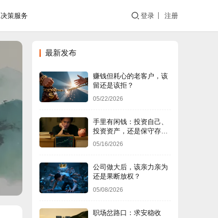
决策服务
登录
注册
最新发布
赚钱但耗心的老客户，该
留还是该拒？
05/22/2026
手里有闲钱：投资自己、
投资资产，还是保守存
钱？
05/16/2026
公司做大后，该亲力亲为
还是果断放权？
05/08/2026
职场岔路口：求安稳收