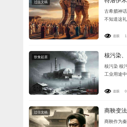
特洛伊木
过往文稿
古希腊神话
不知道这礼
的风险。 
道眼
1
核污染、
饮食起居
核污染 核
工业用途中
和福岛核电
道眼
0
商鞅变法
过往文稿
商鞅作为秦