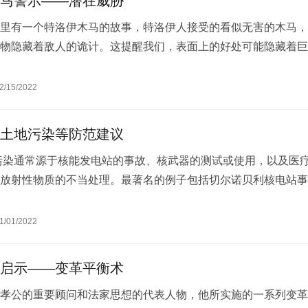
马警示——潜在威胁
里有一个特洛伊木马的故事，特洛伊人接受的看似无害的木马，
物隐藏着敌人的诡计。这提醒我们，表面上的好处可能隐藏着巨
企业潜在风险 对企业经营者来讲，特…
2/15/2022
土地污染等防范建议
污染通常源于核能发电站的事故、核武器的测试或使用，以及医
放射性物质的不当处理。最著名的例子包括切尔诺贝利核电站事
站事故。核污染对环境的影响是深远…
1/01/2022
启示——变革平衡术
孝公的重要顾问和法家思想的代表人物，他所实施的一系列变革