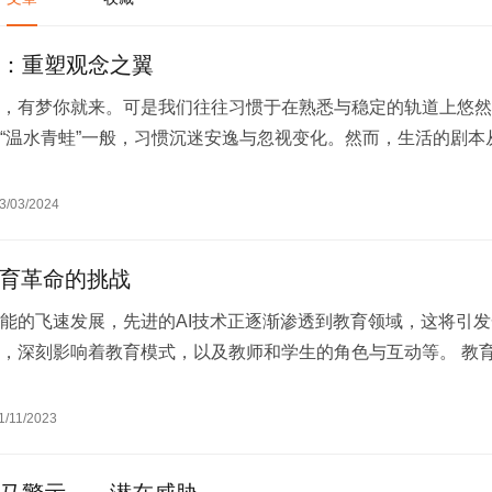
：重塑观念之翼
，有梦你就来。可是我们往往习惯于在熟悉与稳定的轨道上悠然
“温水青蛙”一般，习惯沉迷安逸与忽视变化。然而，生活的剧本
，它总以突如其来的人事打破我们…
3/03/2024
教育革命的挑战
能的飞速发展，先进的AI技术正逐渐渗透到教育领域，这将引发
，深刻影响着教育模式，以及教师和学生的角色与互动等。 教
I技术的应用必然会接入大量的教…
1/11/2023