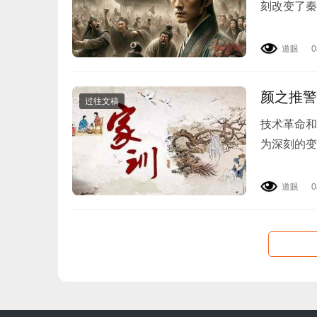
刻改变了秦
而，商鞅变
道眼
0
颜之推警
过往文稿
技术革命和
为深刻的变
中安身立命
道眼
0