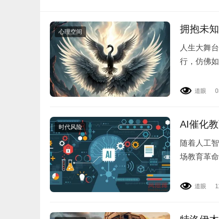
拥抱未知
心理空间
人生大舞台
行，仿佛如
拘泥于平淡
道眼
0
AI催化
时代风险
随着人工智
场教育革命
式变革 A
道眼
1