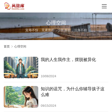
首
页
心理空间
观
宠辱不惊，见素抱朴，少私寡欲，没身不殆
势
乘
势
首页
心理空间
时
我的人生我作主，摆脱被异化
代
风
10/08/2024
险
知识的诅咒，为什么你辅导孩子这
案
么难
例
启
09/15/2024
示