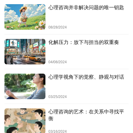
心理咨询并非解决问题的唯一钥匙
决
策
心
08/28/2024
智
登录
注册
化解压力：放下与担当的双重奏
利
器
04/08/2024
破
局
心理学视角下的觉察、静观与对话
决
策
03/25/2024
哲
思
心理咨询的艺术：在关系中寻找平
衡
时
03/16/2024
势