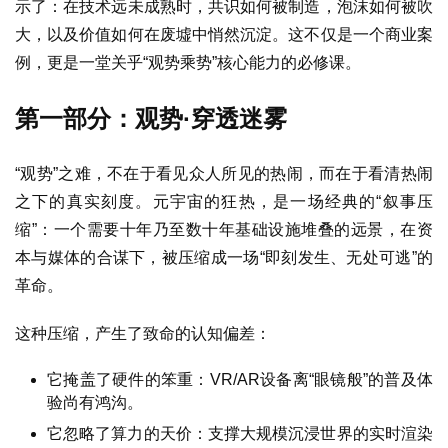
示了：在技术远未成熟时，共识如何被制造，泡沫如何被吹
大，以及价值如何在废墟中悄然沉淀。这不仅是一个商业案
例，更是一堂关乎“观势乘势”核心能力的必修课。
第一部分：观势·穿透迷雾
“观势”之难，不在于看见众人所见的热闹，而在于看清热闹
之下的真实刻度。元宇宙的狂热，是一场经典的“叙事压
缩”：一个需要十年乃至数十年基础设施堆叠的远景，在资
本与媒体的合谋下，被压缩成一场“即刻发生、无处可逃”的
革命。
这种压缩，产生了致命的认知偏差：
首
它掩盖了硬件的笨重：VR/AR设备离“眼镜般”的普及体
页
验尚有鸿沟。
它忽略了算力的天价：支撑大规模沉浸世界的实时渲染
观