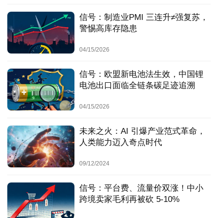
策
这不是投机，而是基于对技术成熟曲线最深刻的尊重。
服
信号：制造业PMI 三连升≠强复苏，
务
警惕高库存隐患
第三部分：复道·周期之鉴
04/15/2026
元宇宙的故事并不特殊。从互联网、区块链到人工智能，每
信号：欧盟新电池法生效，中国锂
一场颠覆性的技术革命，都必然伴随一场同等量级的叙事泡
电池出口面临全链条碳足迹追溯
沫。这是技术成熟度曲线与人性预期之间永恒的博弈。
04/15/2026
我们从中学到的，不是下一个“风口”在哪里，而是一套可复
用的认知心法：
未来之火：AI 引爆产业范式革命，
人类能力迈入奇点时代
信号识别：当一项技术讨论从专业圈层突然爆炸为全民
话题，且其声量远超实际落地进展时，必须高度警惕。
09/12/2024
这或许不是成熟的信号，而是泡沫的序曲。
本质评估：剥开所有华丽的故事外壳，持续追问三个问
信号：平台费、流量价双涨！中小
题：核心技术瓶颈突破了吗？真实用户为此付费了吗？
跨境卖家毛利再被砍 5-10%
它提升了效率还是只创造了幻觉？