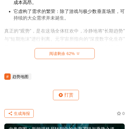
成本高昂。
势
乘
它虚构了需求的繁荣：除了游戏与极少数垂直场景，可
势
持续的大众需求并未诞生。
真正的“观势”，是在这场全体狂欢中，冷静地将“长期趋势”
时
与“短期泡沫”进行剥离。元宇宙所指向的“深度数字化生存”
代
是趋势，但被过度包装的“虚拟地产”、“粗劣社交”则是泡
风
阅读剩余 62%
险
沫。趋势在退潮后依然蜿蜒前行，泡沫则在阳光下瞬间破
裂。
案
趋势地图
例
第二部分：乘势·理解周期
启
示
打赏
“乘势”绝非在浪潮顶峰踏浪，那只是随波逐流。真正的乘
势，是理解周期的力量，并成为一名“反周期”的行动者。元
决
宇宙的周期，清晰地划定了狂热者与智慧者的分界线。
生成海报
0
策
心
在狂热期（2021-2022），战略是“克制”与“深耕”。
智