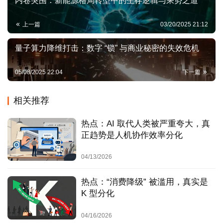
内卷突围：新能源格局转型中的生存逻辑与乘势之道
登录
注册
对企业和创业者而言，应拒绝被叙事绑架，不将核心资
源投入浮夸的“概念验证”，而是埋头于底层技术：优化
利
上一篇
03/20/2025 21:12
一个渲染算法，攻克一个光学模组，为一个工业场景打
器
磨数字孪生模型。此时，喧嚣是专注者最好的掩护。
量子算力降维打击：数字 “锁” 与商业秘密的失效危机
破
对投资者而言，则需彻底抗拒FOMO（错失恐惧症），
局
对估值脱离地心引力的项目说“不”。最大的风险不是在
05/08/2025 22:04
下一篇
狂热中错过，而是在狂热中买错。
决
在沉淀期（2023年及以后），战略是“识别”与“捕获”。
相关推荐
策
当潮水退去，裸泳者离场，真正的价值资产开始浮现。
哲
此时，是以理性价格布局核心资产的时机：那些拥有硬
热点：AI 取代人类被严重夸大，真
思
核技术但被市场低估的团队，那些在垂直领域已产生真
正趋势是人机协作效率分化
实现金流的应用。
时
04/13/2026
行业从业者的选择也变得清晰：远离“元宇宙概念经理”
势
等浮萍职位，锚定“3D引擎开发”、“空间算法工程师”、
要
热点：“消费降级” 被滥用，真实是
“产业解决方案专家”等依赖于扎实技能、与真实世界需
览
K 型分化
求相连的岗位。
决
04/16/2026
乘势的智慧，在于众人贪婪时我恐惧，众人恐惧时我贪婪。