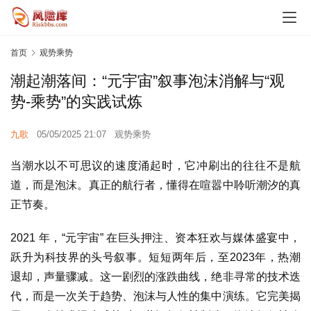
首页
观势乘势
潮起潮落间：“元宇宙”叙事泡沫消解与“观
势-乘势”的实践试炼
九歌
05/05/2025 21:07
观势乘势
当潮水以不可思议的速度涌起时，它冲刷出的往往不是航
道，而是泡沫。真正的航行者，懂得在喧嚣中聆听潮汐的真
正节奏。
2021 年，“元宇宙” 在巨头押注、资本狂欢与媒体盛宴中，
跃升为科技界的头号叙事。短短两年后，至2023年，热潮
退却，声量骤减。这一剧烈的涨跌曲线，绝非寻常的技术迭
代，而是一次关于趋势、泡沫与人性的集中演练。它完美揭