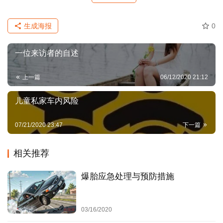
策
心
智
生成海报
0
登录
注册
利
一位来访者的自述
较易导致宝宝噎住窒息的玩具
器
破
上一篇
06/12/2020 21:12
体积小到可以被宝宝塞进嘴巴的玩具。这类玩具容易被
局
宝宝放入嘴中引起噎住窒息。
儿童私家车内风险
可拆装部件的玩具。其部件可能体积很小，如果宝宝不
决
小心吞食很危险。
07/21/2020 23:47
下一篇
策
内有塑料小珠或塑料小球作为填充物的毛绒玩具。如果
哲
毛绒表面有破损，漏出物被宝宝放入口中也容易引发危
思
相关推荐
险。
爆胎应急处理与预防措施
时
防范措施
势
要
购买玩具时，注意玩具上的适合年龄标识，不要给宝宝
03/16/2020
览
玩不适合他年龄的玩具。