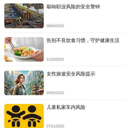
经常检查宝宝的玩具，是否有松动将脱落的小部件。
敲响职业风险的安全警钟
决
你为孩子准备的玩具也许很安全，当他和年长的孩子一
策
起玩时，父母要密切监管，防止年长孩子的玩具含有对
服
08/09/2022
小宝宝不安全的因素。
务
告别不良饮食习惯，守护健康生活
其他较易导致小物品
常见小物品有：硬币、笔套、纽扣、鹅卵石、纽扣电池、塑
11/19/2022
料瓶盖、婴儿爽身粉、未充气或破损的气球等。
女性旅途安全风险提示
防范措施
在家中，经常检查桌子底下、沙发缝隙中、床底下等类
05/05/2022
似地方有无隐藏的小物件。通常这些成人不注意的地
方，是孩子最爱发掘东西的地方。
儿童私家车内风险
家中的柜子、抽屉等都要用儿童安全锁锁住，以防宝宝
误取误食各种小物品。
07/21/2020