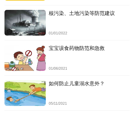
让宝宝无法接触到垃圾桶。垃圾桶对于宝宝而言，充满
了危险物品，例如鸡蛋壳、易拉罐盖等等。
核污染、土地污染等防范建议
海姆立克急救法
01/01/2022
即使父母做到以上各项，有时仍难免会发生个别宝宝噎住的
宝宝误食药物防范和急救
事件。所以，除了防止宝宝噎住窒息，父母还要学会怎么处
理宝宝噎住窒息事件，掌握紧急救助知识，以便及时、镇
静、正确地应对宝宝噎住窒息事件的发生。
01/06/2021
孩子一旦将花生、糖果等东西误吸入气管时，会无法呼吸、
如何防止儿童溺水意外？
脸发紫，并伴随抽搐，这时要一边拨打120，一边立刻采取
“
海姆立克急救法
”，俗称腹部冲击法进行解救。
05/11/2021