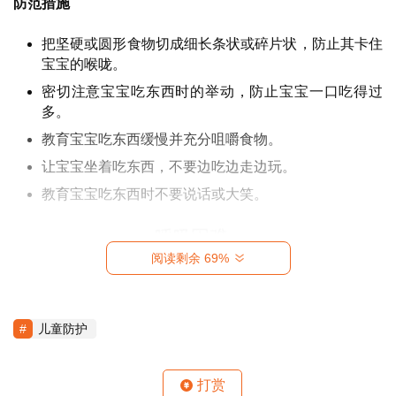
防范措施
观
把坚硬或圆形食物切成细长条状或碎片状，防止其卡住
势
宝宝的喉咙。
乘
密切注意宝宝吃东西时的举动，防止宝宝一口吃得过
势
多。
教育宝宝吃东西缓慢并充分咀嚼食物。
时
让宝宝坐着吃东西，不要边吃边走边玩。
代
教育宝宝吃东西时不要说话或大笑。
风
险
阅读剩余 69%
案
例
启
示
儿童防护
决
打赏