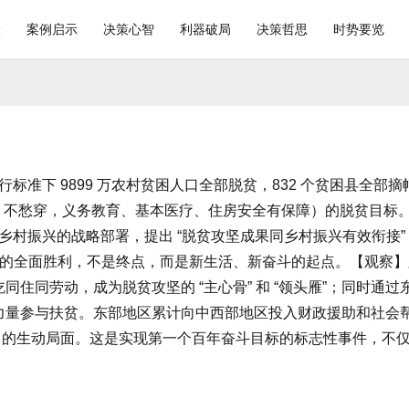
险
案例启示
决策心智
利器破局
决策哲思
时势要览
行标准下 9899 万农村贫困人口全部脱贫，832 个贫困县全部摘
吃、不愁穿，义务教育、基本医疗、住房安全有保障）的脱贫目标
进乡村振兴的战略部署，提出 “脱贫攻坚成果同乡村振兴有效衔接
的全面胜利，不是终点，而是新生活、新奋斗的起点。【观察】脱贫攻
住同劳动，成为脱贫攻坚的 “主心骨” 和 “领头雁”；同时通过
量参与扶贫。东部地区累计向中西部地区投入财政援助和社会帮
致富” 的生动局面。这是实现第一个百年奋斗目标的标志性事件，