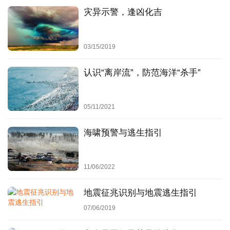
灾异示警，逢凶化吉
4
、逃生指引
03/15/2019
假如被困在低洼处的房屋内，不宜久留，在离开房屋之前，
尽可能喝足吃好补充体能，再利用救生器材逃生。此外，在
认识“离岸流”，防范海洋“杀手”
不影响逃生的情况下，再带上一些食品和饮用水。情况危急
之时，门窗、桌椅与大块的塑料泡沫等也能协助逃生。如果
05/11/2021
不幸卷入洪流，一定要尽可能抓住固定的或能漂浮的物件，
寻找逃生机会。
海啸预警与逃生指引
5
、防止触电
11/06/2022
如果发现高压线铁塔倾斜或者电线断头下垂时，一定要迅速
躲避，防止触电。此外，千万不要攀爬带电的电线杆、铁
地震征兆识别与地震逃生指引
塔。
07/06/2019
三、洪水过后的卫生措施