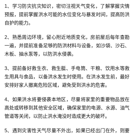
1
、学习防灾抗灾知识，密切注视天气变化，了解掌握灾情
预报，提前掌握洪水可能的水位变化与暴发时间，提高防洪
自护的能力。
2
、熟悉周边环境，留心附近地质变化，房前屋后每年查勘
一遍，并提前准备足够的防洪材料与设备，如沙袋、沙石、
木板、抽水泵等，以防洪水侵袭。
3
、提前备好救生衣、救生艇、手电筒、干粮、饮用水等救
首
生用具与食品，以备洪水发生时使用。在洪水发生前，最好
页
安排好家人撤离危险区域，避免受到洪水的危害。
观
4
、如果洪水将要侵袭本地区，尽量将家里的重要物品放在
势
高处或转移到其他安全区域，确保家里的电源、水源、油气
乘
管道等关闭，以防止洪水淹没时造成更大的破坏。
势
5
、遇到灾害性天气尽量不外出，如果已经出门在外，则要