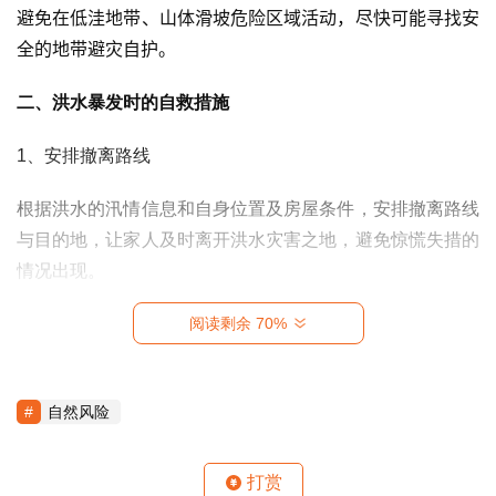
时
避免在低洼地带、山体滑坡危险区域活动，尽快可能寻找安
代
全的地带避灾自护。
风
险
二、洪水暴发时的自救措施
案
1、安排撤离路线
例
启
根据洪水的汛情信息和自身位置及房屋条件，安排撤离路线
示
与目的地，让家人及时离开洪水灾害之地，避免惊慌失措的
情况出现。
决
策
2
、准备通讯工具与逃生物资
阅读剩余 70%
心
智
登录
注册
在洪水暴发时，准备好紧急联系的通讯工具，以便及时联系
家人或救护人员；同时准备好逃生物资，尤其要携带水，以
自然风险
利
免发生紧急情况时，因缺乏饮用水而出现危险。
器
破
打赏
3
、紧急避灾