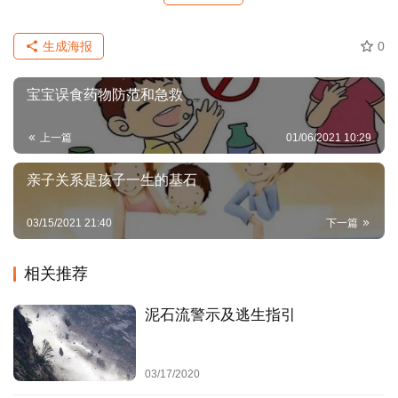
局
如果洪水迅猛袭来，尽快向山坡、高地、楼房、避洪台等地
生成海报
0
决
迅速转移，或者立即爬上屋顶、楼房高层、大树、高墙等高
策
的地方暂避，并尽快与当地防汛部门联系，报告自己的方位
宝宝误食药物防范和急救
哲
和险情，积极寻求救援。安全转移要本着“就近、就高、迅
思
速、有序、安全”的原则进行。
上一篇
01/06/2021 10:29
时
亲子关系是孩子一生的基石
势
要
03/15/2021 21:40
下一篇
览
相关推荐
决
策
泥石流警示及逃生指引
服
务
03/17/2020