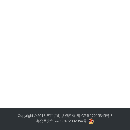
智
登录
注册
利
器
破
局
决
策
哲
思
时
势
要
览
Copyright © 2018
三易咨询
版权所有
粤ICP备17015345号-3
粤公网安备 44030402002954号
决