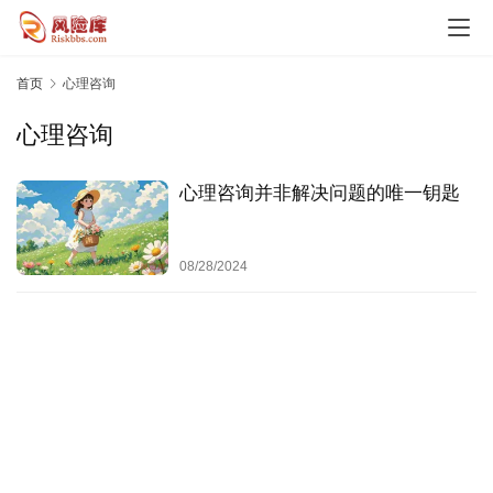
观
势
乘
首页
心理咨询
势
心理咨询
时
代
心理咨询并非解决问题的唯一钥匙
风
险
08/28/2024
案
例
启
示
决
策
心