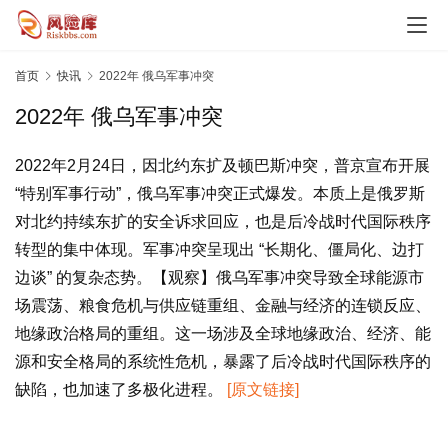
观
势
乘
首页
快讯
2022年 俄乌军事冲突
势
2022年 俄乌军事冲突
时
代
2022年2月24日，因北约东扩及顿巴斯冲突，普京宣布开展
风
“特别军事行动”，俄乌军事冲突正式爆发。本质上是俄罗斯
险
对北约持续东扩的安全诉求回应，也是后冷战时代国际秩序
转型的集中体现。军事冲突呈现出 “长期化、僵局化、边打
案
边谈” 的复杂态势。【观察】俄乌军事冲突导致全球能源市
例
场震荡、粮食危机与供应链重组、金融与经济的连锁反应、
启
示
地缘政治格局的重组。这一场涉及全球地缘政治、经济、能
源和安全格局的系统性危机，暴露了后冷战时代国际秩序的
决
缺陷，也加速了多极化进程。 
[原文链接]
策
心