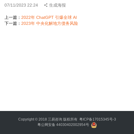
智
07/11/2023 22:24
生成海报
登录
注册
上一篇：
2022年 ChatGPT 引爆全球 AI
利
下一篇：
2023年 中央化解地方债务风险
器
破
局
决
策
哲
思
时
势
要
览
Copyright © 2018
三易咨询
版权所有
粤ICP备17015345号-3
粤公网安备 44030402002954号
决