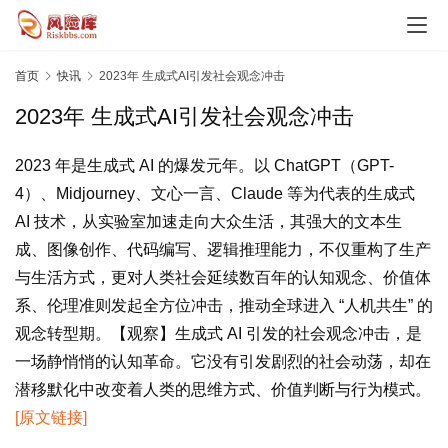
观
势
乘
首页
快讯
2023年 生成式AI引发社会观念冲击
势
2023年 生成式AI引发社会观念冲击
时
代
2023 年是生成式 AI 的爆发元年。以 ChatGPT（GPT-
风
4）、Midjourney、文心一言、Claude 等为代表的生成式 
险
AI 技术，从实验室加速走向大众生活，其强大的文本生
成、图像创作、代码编写、逻辑推理能力，不仅重构了生产
案
与生活方式，更对人类社会延续数百年的认知观念、价值体
例
系、伦理准则发起全方位冲击，推动全球进入 “人机共生” 的
启
示
观念转型期。【观察】生成式 AI 引发的社会观念冲击，是
一场静悄悄的认知革命。它没有引发剧烈的社会动荡，却在
决
潜移默化中改变着人类的思维方式、价值判断与行为模式。 
策
[原文链接]
心