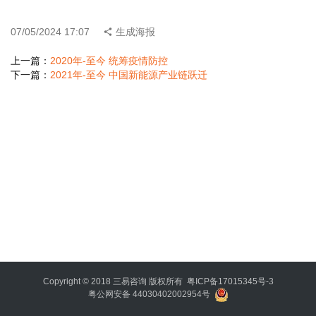
智
登录
注册
07/05/2024 17:07
生成海报
利
上一篇：
2020年-至今 统筹疫情防控
器
下一篇：
2021年-至今 中国新能源产业链跃迁
破
局
决
策
哲
思
时
势
要
览
Copyright © 2018
三易咨询
版权所有
粤ICP备17015345号-3
粤公网安备 44030402002954号
决