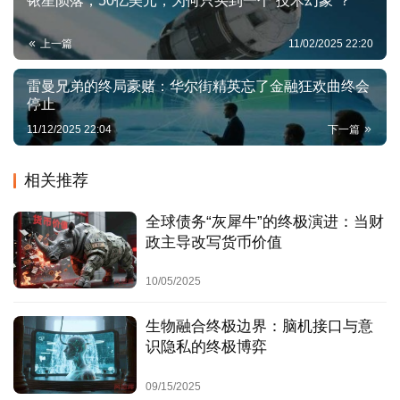
铱星陨落，50亿美元，为何只买到一个“技术幻象”？
登录
注册
在此过程中，人类仅扮演目标批准者与资源提供者角
上一篇
11/02/2025 22:20
色，而非每一步的分解者与监督者。
利
器
雷曼兄弟的终局豪赌：华尔街精英忘了金融狂欢曲终会
3. 这不是“更强的助理”，而是“取代管理者”：
破
停止
局
AI工具：提升个体或部门效率，执行特定任务。
11/12/2025 22:04
下一篇
AGI环境：重组企业价值创造的全流程。它取代的不是
决
员工，而是连接员工、协调资源、制定策略的“管理逻
相关推荐
策
辑”本身。企业将从一个人类智慧协调的系统，变成一
哲
个AGI原生驱动、人类智慧嵌入关键节点的全新架构。
全球债务“灰犀牛”的终极演进：当财
思
政主导改写货币价值
第二层：系统性风险测绘——商业逻辑
时
10/05/2025
势
的链式崩塌
要
生物融合终极边界：脑机接口与意
览
识隐私的终极博弈
技术风险：架构的深层不兼容
决
09/15/2025
“软件定义”让位于“目标定义”：现有所有软件（CRM、