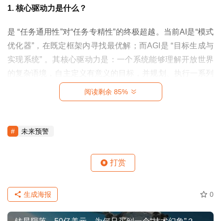
1. 核心驱动力是什么？
势
乘
是 “任务通用性”对“任务专精性”的终极超越。当前AI是“模式
势
优化器”，在既定框架内寻找最优解；而AGI是 “目标生成与
时
实现系统” 。其核心驱动力是：一个系统能够理解开放世界
代
的复杂语境，自主定义有意义的目标，并规划、执行一系列
风
跨领域行动以实现它，其能力上限不受预设领域限制。
阅读剩余 85%
险
2. 关键阈值在哪里？
案
未来预警
例
当一个人工智能系统能够可靠地完成以下任务时，可视为越
启
过了商业应用的临界点：
示
打赏
接收一个模糊的商业指令（如“提升本季度东南亚市场
的中小企业客户满意度”）。
决
生成海报
0
策
自主完成：定义可衡量的子目标、跨平台搜集信息、生
心
成并执行跨部门协作方案、动态调整策略、最终输出一
智
份因果清晰的分析报告及落地成果。