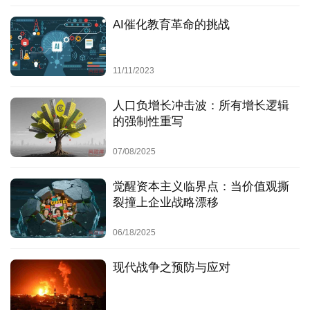
策
ERP、办公套件）都是为辅助人类流程而设计。AGI原
服
AI催化教育革命的挑战
生企业
将彻底摒弃复杂的人机交互界面
，
其核心运作逻
务
辑将转向 “自然语言指令输入 —AGI 自主操控数字世界”
的极简模式。这一变革意味着，现有规模达万亿美元级
11/11/2023
别的软件产业价值链，或将面临结构性崩塌风险
。
私有数据壁垒的“透明天花板”：当AGI拥有强大的推理
人口负增长冲击波：所有增长逻辑
与合成能力，公开数据、合成数据与少量私有数据的结
的强制性重写
合，可能就能得出接近甚至超越你依靠垄断数据得出的
洞察。依赖“数据护城河”的企业，护城河可能一夜之间
07/08/2025
变浅。
供应链的“实时认知重构”：AGI可实时模拟、优化全球
觉醒资本主义临界点：当价值观撕
供应链，动态寻找替代路线和供应商，使基于长期关
裂撞上企业战略漂移
系、地理优势和信息不对称的供应链优势大幅贬值。
06/18/2025
市场与商业模式风险：价值创造的迁移
现代战争之预防与应对
“订阅制”的黄昏：当AGI可以随时根据需求，即时组装
出最适合你的软件功能或服务组合时，为固化功能套装
支付月费的模式将失去意义。商业模式转向 “按目标结