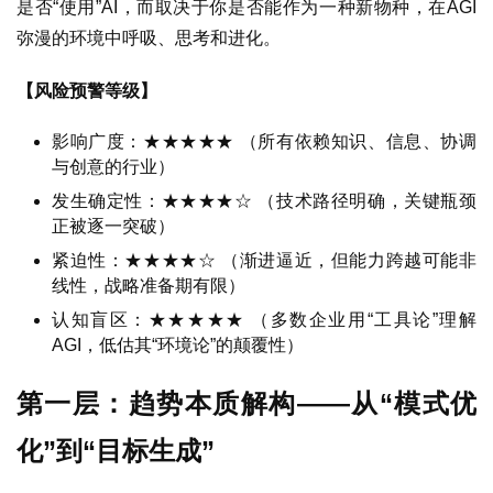
是否“使用”AI，而取决于你是否能作为一种新物种，在AGI
弥漫的环境中呼吸、思考和进化。
【风险预警等级】
影响广度：★★★★★ （所有依赖知识、信息、协调
与创意的行业）
发生确定性：★★★★☆ （技术路径明确，关键瓶颈
正被逐一突破）
紧迫性：★★★★☆ （渐进逼近，但能力跨越可能非
线性，战略准备期有限）
认知盲区：★★★★★ （多数企业用“工具论”理解
AGI，低估其“环境论”的颠覆性）
第一层：趋势本质解构——从“模式优
首
页
化”到“目标生成”
观