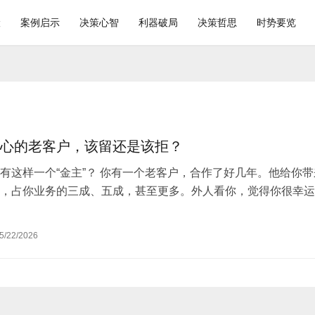
险
案例启示
决策心智
利器破局
决策哲思
时势要览
心的老客户，该留还是该拒？
有这样一个“金主”？ 你有一个老客户，合作了好几年。他给你带
，占你业务的三成、五成，甚至更多。外人看你，觉得你很幸运
稳定大客户，多好。” 但只有你…
5/22/2026