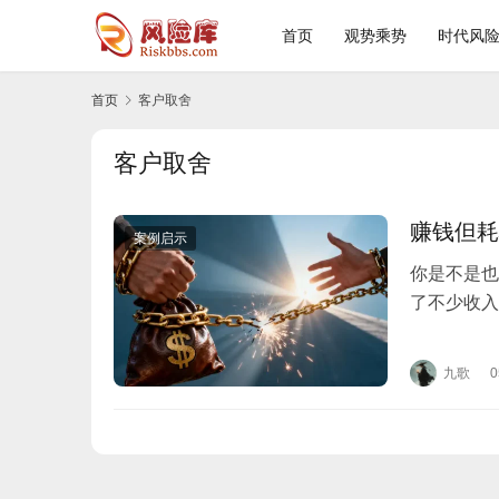
首页
观势乘势
时代风
首页
客户取舍
客户取舍
赚钱但耗
案例启示
你是不是也
了不少收入
“有这样的
九歌
0